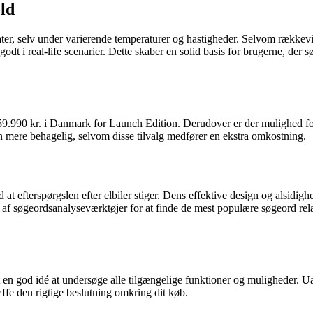
old
er, selv under varierende temperaturer og hastigheder. Selvom rækkevid
dt i real-life scenarier. Dette skaber en solid basis for brugerne, der 
59.990 kr. i Danmark for Launch Edition. Derudover er der mulighed fo
en mere behagelig, selvom disse tilvalg medfører en ekstra omkostning.
ed at efterspørgslen efter elbiler stiger. Dens effektive design og alsidi
 sig af søgeordsanalyseværktøjer for at finde de mest populære søgeord re
n god idé at undersøge alle tilgængelige funktioner og muligheder. Uans
æffe den rigtige beslutning omkring dit køb.