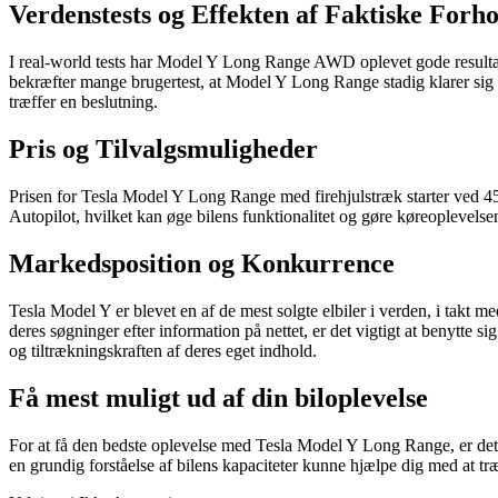
Verdenstests og Effekten af Faktiske Forh
I real-world tests har Model Y Long Range AWD oplevet gode resultat
bekræfter mange brugertest, at Model Y Long Range stadig klarer sig go
træffer en beslutning.
Pris og Tilvalgsmuligheder
Prisen for Tesla Model Y Long Range med firehjulstræk starter ved 4
Autopilot, hvilket kan øge bilens funktionalitet og gøre køreoplevels
Markedsposition og Konkurrence
Tesla Model Y er blevet en af de mest solgte elbiler i verden, i takt m
deres søgninger efter information på nettet, er det vigtigt at benytte
og tiltrækningskraften af deres eget indhold.
Få mest muligt ud af din biloplevelse
For at få den bedste oplevelse med Tesla Model Y Long Range, er det e
en grundig forståelse af bilens kapaciteter kunne hjælpe dig med at tr