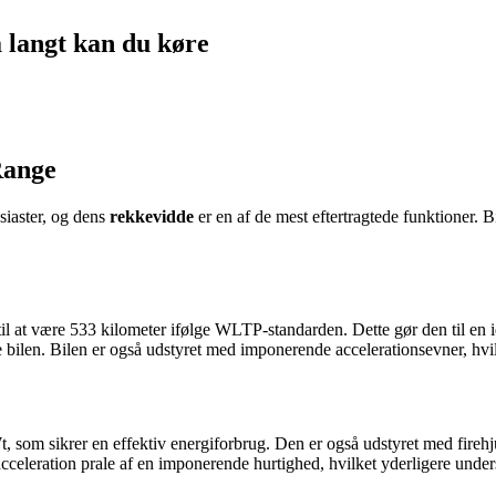
 langt kan du køre
Range
siaster, og dens
rekkevidde
er en af de mest eftertragtede funktioner. B
 at være 533 kilometer ifølge WLTP-standarden. Dette gør den til en id
de bilen. Bilen er også udstyret med imponerende accelerationsevner, hvilk
m sikrer en effektiv energiforbrug. Den er også udstyret med firehjulstr
celeration prale af en imponerende hurtighed, hvilket yderligere underst