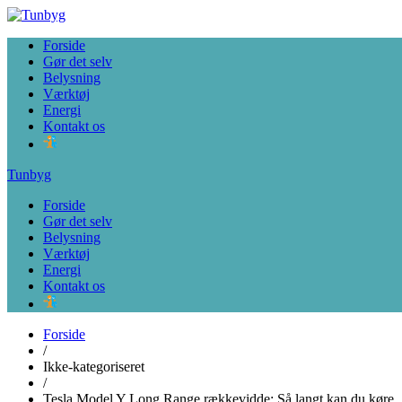
Tunbyg
Forside
Gør det selv
Belysning
Værktøj
Energi
Kontakt os
Tunbyg
Forside
Gør det selv
Belysning
Værktøj
Energi
Kontakt os
Forside
/
Ikke-kategoriseret
/
Tesla Model Y Long Range rækkevidde: Så langt kan du køre